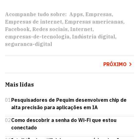
Acompanhe tudo sobre:
Apps
Empresas
Empresas de internet
Empresas americanas
Facebook
Redes sociais
Internet
empresas-de-tecnologia
Indústria digital
seguranca-digital
PRÓXIMO
Mais lidas
01
Pesquisadores de Pequim desenvolvem chip de
alta precisão para aplicações em IA
02
Como descobrir a senha do Wi-Fi que estou
conectado