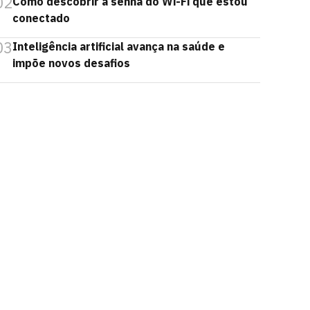
02
Como descobrir a senha do Wi-Fi que estou
conectado
03
Inteligência artificial avança na saúde e
impõe novos desafios