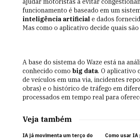
ajudar motoristas a evitar congestion
funcionamento é baseado em um siste
inteligência artificial
e dados fornecid
Mas como o aplicativo decide quais são
A base do sistema do Waze está na aná
conhecido como
big data
. O aplicativ
de veículos em uma via, incidentes rep
obras) e o histórico de tráfego em dife
processados em tempo real para oferecer
Veja também
IA já movimenta um terço do
Como usar IA 