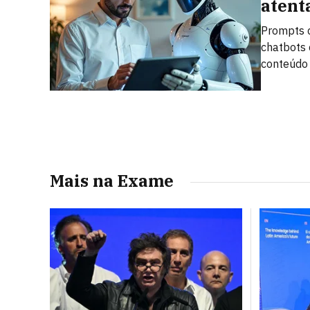
atent
Prompts c
chatbots 
conteúdo
Mais na Exame