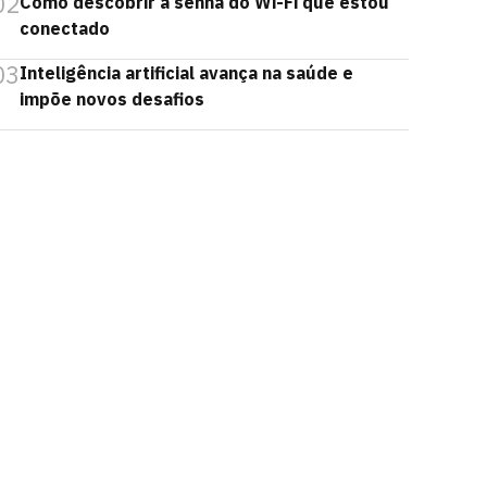
02
Como descobrir a senha do Wi-Fi que estou
conectado
03
Inteligência artificial avança na saúde e
impõe novos desafios