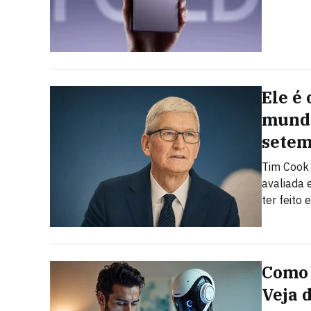
Ele é
mundo
sete
Tim Cook
avaliada 
ter feito
Como 
Veja 