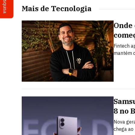
Pesquisa
Mais de Tecnologia
Onde 
começ
Fintech a
mantém d
Samsu
8 no 
Nova gera
chega ao 