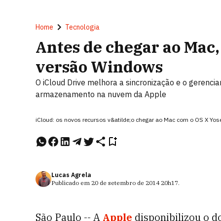
Home
Tecnologia
Antes de chegar ao Mac,
versão Windows
O iCloud Drive melhora a sincronização e o gerencia
armazenamento na nuvem da Apple
iCloud: os novos recursos v&atilde;o chegar ao Mac com o OS X Yos
Lucas Agrela
Publicado em
20 de setembro de 2014
20h17
.
São Paulo -- A
Apple
disponibilizou o d