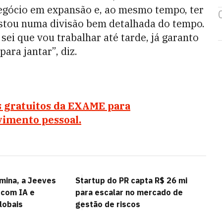
egócio em expansão e, ao mesmo tempo, ter
postou numa divisão bem detalhada do tempo.
sei que vou trabalhar até tarde, já garanto
ra jantar”, diz.
s gratuitos da EXAME para
vimento pessoal.
rmina, a Jeeves
Startup do PR capta R$ 26 mi
 com IA e
para escalar no mercado de
lobais
gestão de riscos