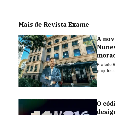
Mais de Revista Exame
A nov
Nunes
morad
Prefeito 
projetos 
O cód
desig