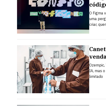
códig
O Figma v
uma pergu
criar, qu
Canet
venda
Ozempic, 
IA, mas o
limitado