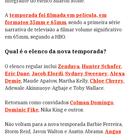
integrante do elenco Sharon Stone.
A
temporada foi filmada em película, em
formatos 35mm e 65mm
, sendo a primeira série
narrativa de televisão a filmar volume significativo
em 65mm, segundo a HBO.
Qual é o elenco da nova temporada?
O elenco regular inclui
Zendaya
,
Hunter Schafer
,
Eric Dane
,
Jacob Elordi
,
Sydney Sweeney
,
Alexa
Demie
, Maude Apatow, Martha Kelly,
Chloe Cherry
,
Adewale Akinnuoye-Agbaje e Toby Wallace.
Retornam como convidados
Colman Domingo
,
Dominic Fike
, Nika King e outros.
Não voltam para a nova temporada Barbie Ferreira,
Storm Reid, Javon Walton e Austin Abrams.
Angus