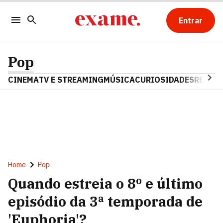
Entrar
Pop
CINEMA
TV E STREAMING
MÚSICA
CURIOSIDADES
REALIT
Home
Pop
Quando estreia o 8º e último
episódio da 3ª temporada de
'Euphoria'?