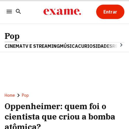
Entrar
Pop
CINEMA
TV E STREAMING
MÚSICA
CURIOSIDADES
REALIT
Home
Pop
Oppenheimer: quem foi o
cientista que criou a bomba
atômica?