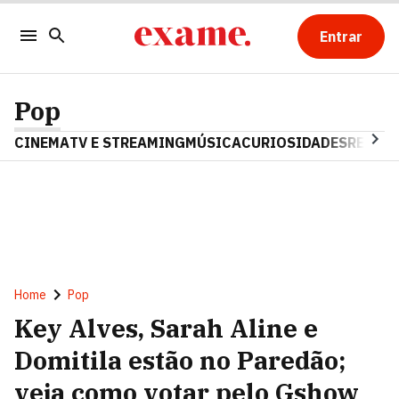
Entrar
Pop
CINEMA
TV E STREAMING
MÚSICA
CURIOSIDADES
REALIT
Home
Pop
Key Alves, Sarah Aline e
Domitila estão no Paredão;
veja como votar pelo Gshow