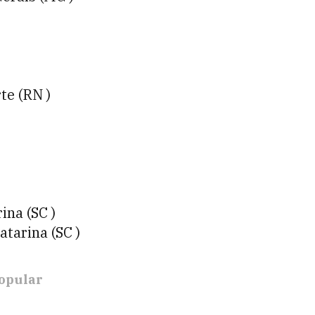
te (RN )
ina (SC )
tarina (SC )
opular