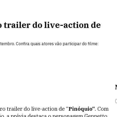
trailer do live-action de
tembro. Confira quais atores vão participar do filme:
o trailer do live-action de “
Pinóquio“
. Com
o, a prévia destaca o personagem Geppetto,