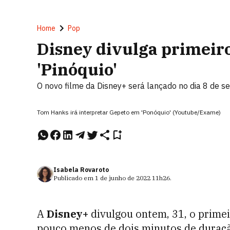
Home
Pop
Disney divulga primeiro 
'Pinóquio'
O novo filme da Disney+ será lançado no dia 8 de se
Tom Hanks irá interpretar Gepeto em 'Ponóquio' (Youtube/Exame)
Isabela Rovaroto
Publicado em
1 de junho de 2022
11h26
.
A
Disney+
divulgou ontem, 31, o primeir
pouco menos de dois minutos de duraçã