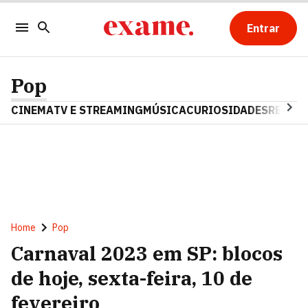
Entrar
Pop
CINEMA
TV E STREAMING
MÚSICA
CURIOSIDADES
REALIT
Home
Pop
Carnaval 2023 em SP: blocos
de hoje, sexta-feira, 10 de
fevereiro