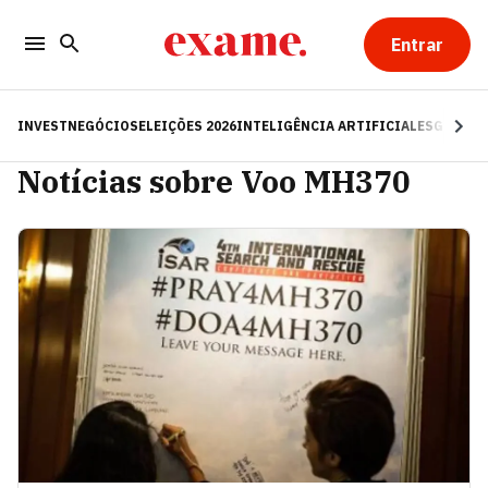
Entrar
INVEST
NEGÓCIOS
ELEIÇÕES 2026
INTELIGÊNCIA ARTIFICIAL
ESG
RE
Notícias sobre Voo MH370