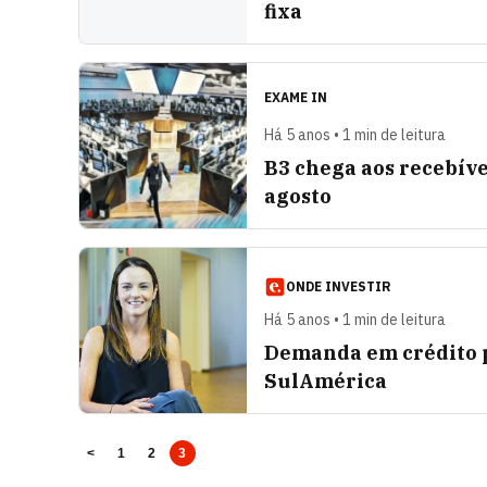
fixa
EXAME IN
Há 5 anos • 1 min de leitura
B3 chega aos recebívei
agosto
ONDE INVESTIR
Há 5 anos • 1 min de leitura
Demanda em crédito pr
SulAmérica
<
1
2
3