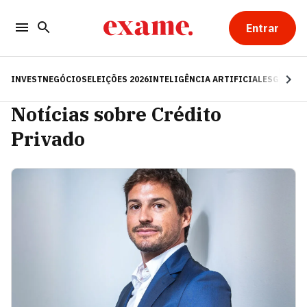
Entrar
INVEST
NEGÓCIOS
ELEIÇÕES 2026
INTELIGÊNCIA ARTIFICIAL
ESG
RE
Notícias sobre Crédito
Privado