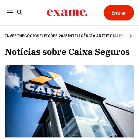
Entrar
INVEST
NEGÓCIOS
ELEIÇÕES 2026
INTELIGÊNCIA ARTIFICIAL
ESG
RE
Notícias sobre Caixa Seguros