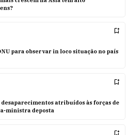
 mais crescem na Ásia têm alto
vens?
NU para observar in loco situação no país
 desaparecimentos atribuídos às forças de
a-ministra deposta