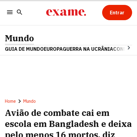
Entrar
Mundo
GUIA DE MUNDO
EUROPA
GUERRA NA UCRÂNIA
CONFLITO
Home
Mundo
Avião de combate cai em
escola em Bangladesh e deixa
pelo menos 16 mortos, diz