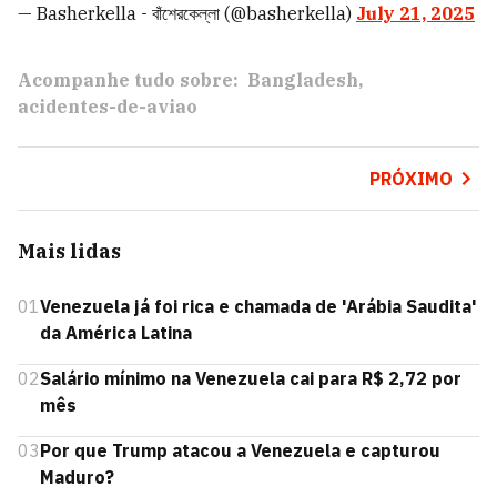
— Basherkella - বাঁশেরকেল্লা (@basherkella)
July 21, 2025
Acompanhe tudo sobre:
Bangladesh
acidentes-de-aviao
PRÓXIMO
Mais lidas
01
Venezuela já foi rica e chamada de 'Arábia Saudita'
da América Latina
02
Salário mínimo na Venezuela cai para R$ 2,72 por
mês
03
Por que Trump atacou a Venezuela e capturou
Maduro?