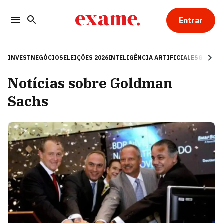
Entrar
INVEST
NEGÓCIOS
ELEIÇÕES 2026
INTELIGÊNCIA ARTIFICIAL
ESG
RE
Notícias sobre Goldman
Sachs