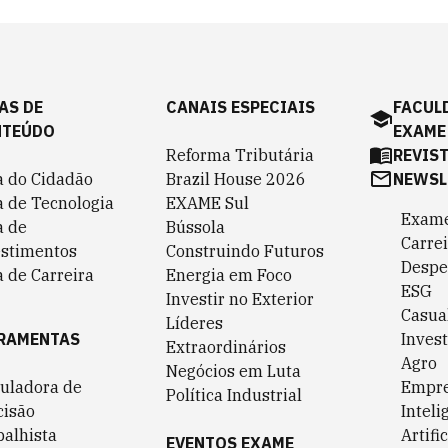
AS DE
CANAIS ESPECIAIS
FACUL
NTEÚDO
EXAME
Reforma Tributária
REVIS
a do Cidadão
Brazil House 2026
NEWSL
a de Tecnologia
EXAME Sul
Exame
a de
Bússola
Carrei
estimentos
Construindo Futuros
Despe
 de Carreira
Energia em Foco
ESG
Investir no Exterior
Casua
Líderes
RAMENTAS
Invest
Extraordinários
Agro
Negócios em Luta
culadora de
Empr
Política Industrial
cisão
Inteli
balhista
Artific
EVENTOS EXAME