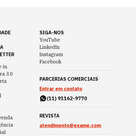
DADE
SIGA-NOS
YouTube
TA
LinkedIn
ETTER
Instagram
Facebook
 in
ra 3.0
PARCERIAS COMERCIAIS
rta
Entrar em contato
l
(11) 91162-9770
REVISTA
eenda
gência
atendimento@exame.com
ial