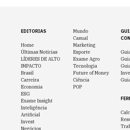
EDITORIAS
Mundo
GUI
Casual
CO
Home
Marketing
Últimas Notícias
Esporte
Gui
LÍDERES DE ALTO
Exame Agro
Gui
IMPACTO
Tecnologia
Gui
Brasil
Future of Money
Inv
Carreira
Ciência
Guia
Economia
POP
ESG
FER
Exame Insight
Inteligência
Cal
Artificial
Res
Invest
Tra
Negócios