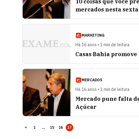
10 coisas que você pr
mercados nesta sexta
MARKETING
Há 16 anos • 1 min de leitura
Casas Bahia promove 
MERCADOS
Há 16 anos • 1 min de leitura
Mercado pune falta d
Açúcar
<
1
...
15
16
17