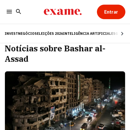
Entrar
INVEST
NEGÓCIOS
ELEIÇÕES 2026
INTELIGÊNCIA ARTIFICIAL
ESG
RE
Notícias sobre Bashar al-
Assad