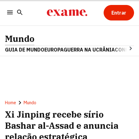
Entrar
Mundo
GUIA DE MUNDO
EUROPA
GUERRA NA UCRÂNIA
CONFLITO
Home
Mundo
Xi Jinping recebe sírio
Bashar al-Assad e anuncia
relação estratégica