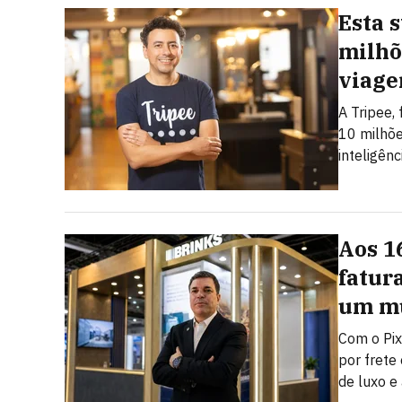
Esta 
milhõ
viage
A Tripee,
10 milhõe
inteligênci
Aos 1
fatur
um mu
Com o Pix
por frete
de luxo e 