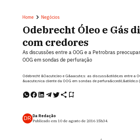
Home
Negócios
Odebrecht Óleo e Gás d
com credores
As discussões entre a OOG e a Petrobras preocupam 
OOG em sondas de perfuração
Odebrecht &Oacute;leo e G&aacute;s: as discuss&otilde;es entre a O
&uacute;nica cliente da OOG em sondas de perfura&ccedil;&atilde;o
Da Redação
DR
Publicado em
10 de agosto de 2016
15h34
.