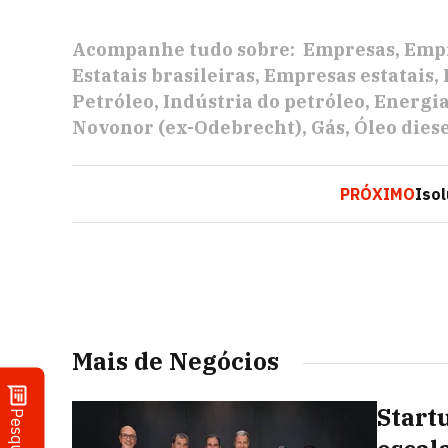
Acompanhe tudo sobre:
Empresas
Empr
Estatais brasileiras
Empresas estatais
Petróleo
Indústria do petróleo
Energi
Novonor (ex-Odebrecht)
Gás
Óleo dies
PRÓXIMO
Isol
Mais de Negócios
Start
Pesquisa