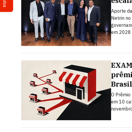
escal
Aporte da
Netrin no
governanç
em 2028
EXAME
prêmi
Brasi
O Prêmio 
em 10 cat
novembro.