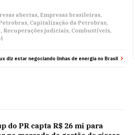
esas abertas
Empresas brasileiras
Petrobras
Capitalização da Petrobras
a
Recuperações judiciais
Combustíveis
el
ux diz estar negociando linhas de energia no Brasil
up do PR capta R$ 26 mi para