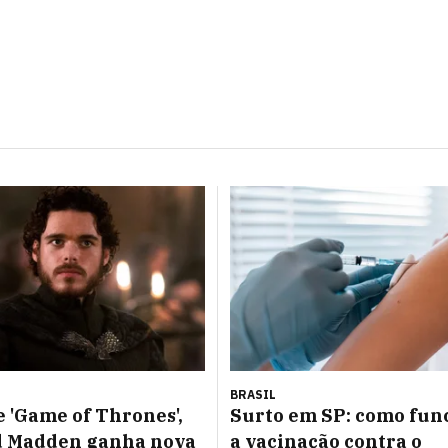
BRASIL
e 'Game of Thrones',
Surto em SP: como fun
d Madden ganha nova
a vacinação contra o