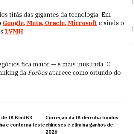
elos titãs das gigantes da tecnologia. Em
o
Google, Meta, Oracle, Microsoft
e ainda o
ês
LVMH
.
gócios fica maior — e mais inusitada. O
ranking da
Forbes
aparece como oriundo do
 de IA Kimi K3
Correção da IA derruba fundos
ha e contorna teste
chineses e elimina ganhos de
2026