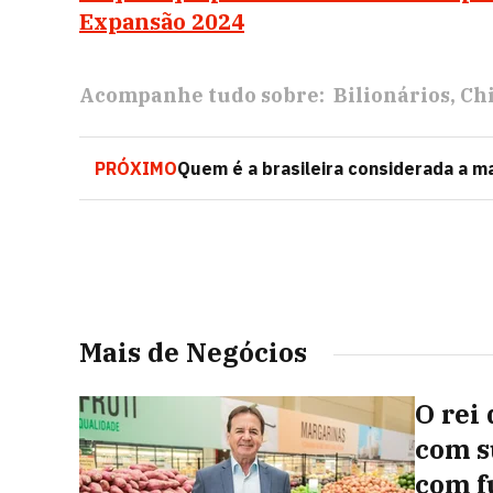
Expansão 2024
Acompanhe tudo sobre:
Bilionários
Ch
PRÓXIMO
Quem é a brasileira considerada a ma
Mais de Negócios
O rei 
com s
com f