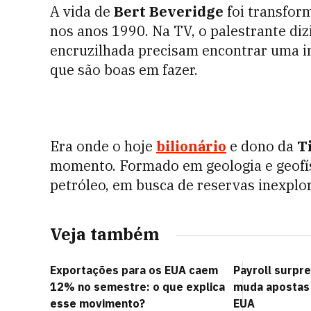
A vida de
Bert Beveridge
foi transform
nos anos 1990. Na TV, o palestrante di
encruzilhada precisam encontrar uma in
que são boas em fazer.
Era onde o hoje
bilionário
e dono da
T
momento. Formado em geologia e geofísi
petróleo, em busca de reservas inexpl
Veja também
Exportações para os EUA caem
Payroll surpr
12% no semestre: o que explica
muda apostas 
esse movimento?
EUA