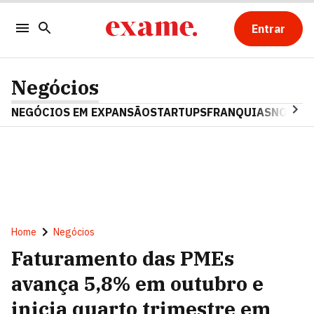
Entrar
Negócios
NEGÓCIOS EM EXPANSÃO
STARTUPS
FRANQUIAS
NOSTAL
Home
Negócios
Faturamento das PMEs
avança 5,8% em outubro e
inicia quarto trimestre em