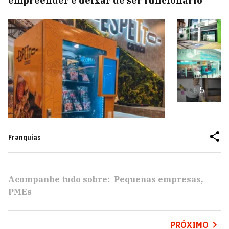
empreender e deixar de ser funcionário
+
5
Franquias
Acompanhe tudo sobre:
Pequenas empresas
PMEs
PRÓXIMO