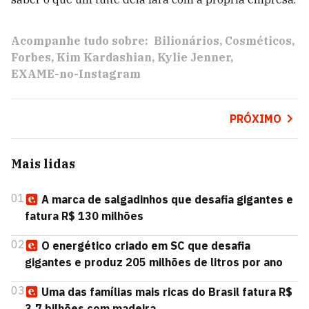
Acompanhe tudo sobre:
Bilionários
Cosméticos
Forbes
Kim Kardashian
Kylie Jenner
EXAME-no-Instagram
PRÓXIMO
Mais lidas
01
A marca de salgadinhos que desafia gigantes e
fatura R$ 130 milhões
02
O energético criado em SC que desafia
gigantes e produz 205 milhões de litros por ano
03
Uma das famílias mais ricas do Brasil fatura R$
3,7 bilhões com madeira