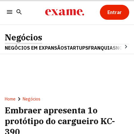
Entrar
Negócios
NEGÓCIOS EM EXPANSÃO
STARTUPS
FRANQUIAS
NOSTAL
Home
Negócios
Embraer apresenta 1o
protótipo do cargueiro KC-
390