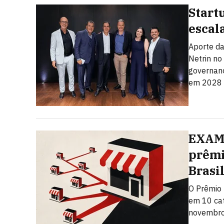
Start
escal
Aporte da
Netrin no
governanç
em 2028
EXAME
prêmi
Brasi
O Prêmio 
em 10 cat
novembro.