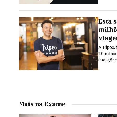
Esta 
milhõ
viage
A Tripee,
10 milhõe
inteligênci
Mais na Exame