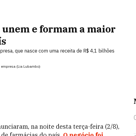
se unem e formam a maior
ís
mpresa, que nasce com uma receita de R$ 4,1 bilhões
va empresa (Lia Lubambo)
unciaram, na noite desta terça-feira (2/8),
 de farmácias do país.
O negócio foi