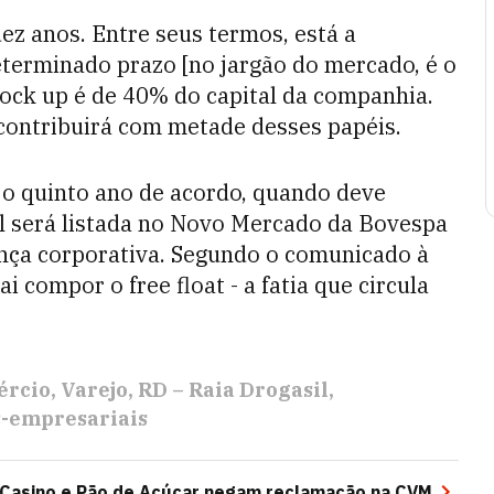
dez anos. Entre seus termos, está a
terminado prazo [no jargão do mercado, é o
lock up é de 40% do capital da companhia.
contribuirá com metade desses papéis.
 o quinto ano de acordo, quando deve
il será listada no Novo Mercado da Bovespa
ança corporativa. Segundo o comunicado à
i compor o free float - a fatia que circula
ércio
Varejo
RD – Raia Drogasil
-empresariais
 Casino e Pão de Açúcar negam reclamação na CVM