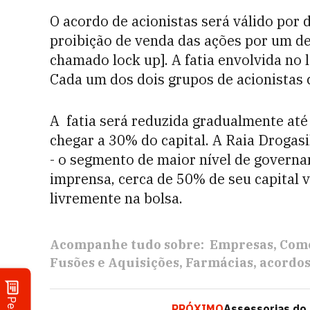
O acordo de acionistas será válido por 
proibição de venda das ações por um de
chamado lock up]. A fatia envolvida no 
Cada um dos dois grupos de acionistas 
A fatia será reduzida gradualmente até
chegar a 30% do capital. A Raia Drogas
- o segmento de maior nível de govern
imprensa, cerca de 50% de seu capital va
livremente na bolsa.
Acompanhe tudo sobre:
Empresas
Com
Fusões e Aquisições
Farmácias
acordos
PRÓXIMO
Assessorias do