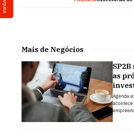
Pesquisa
Mais de Negócios
SP2B 
as pr
inves
Agenda ex
acontece 
empreend