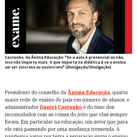
Castanho, da Ânima Educação: "Se a aula é presencial ou não,
isso não importa mais. O que importa na didática é se o ensino
vai ser síncrono ou assíncrono" (Divulgação/Divulgação)
Presidente do conselho da
Ânima Educação
, quarta
maior rede de ensino do país em número de alunos, o
administrador
Daniel Castanho
é do time dos
incomodados com as coisas do jeito que elas sempre
foram. Em particular na educação, um setor que para
ele está passando por uma mudança tremenda. A
pandemia jogou por terra a separação entre o ensino