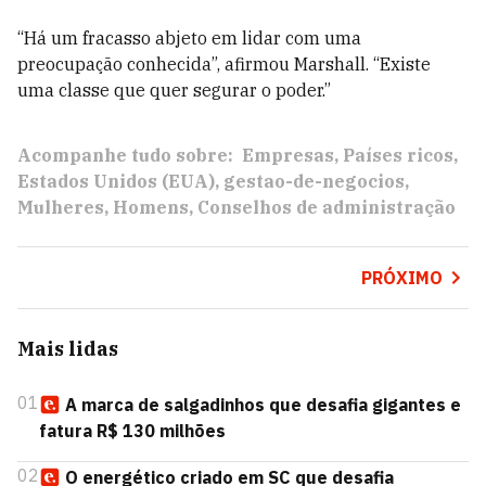
“Há um fracasso abjeto em lidar com uma
preocupação conhecida”, afirmou Marshall. “Existe
uma classe que quer segurar o poder.”
Acompanhe tudo sobre:
Empresas
Países ricos
Estados Unidos (EUA)
gestao-de-negocios
Mulheres
Homens
Conselhos de administração
PRÓXIMO
Mais lidas
01
A marca de salgadinhos que desafia gigantes e
fatura R$ 130 milhões
02
O energético criado em SC que desafia