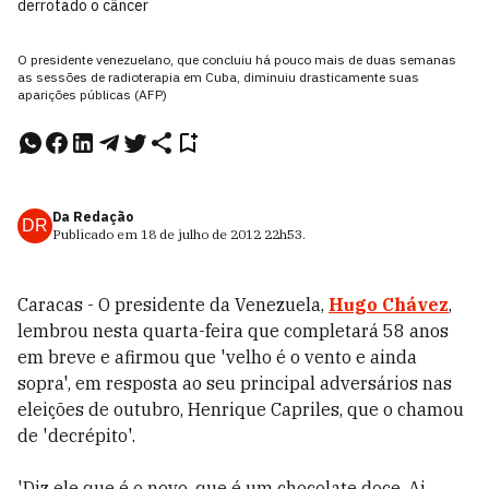
derrotado o câncer
O presidente venezuelano, que concluiu há pouco mais de duas semanas
as sessões de radioterapia em Cuba, diminuiu drasticamente suas
aparições públicas (AFP)
Da Redação
DR
Publicado em
18 de julho de 2012
22h53
.
Caracas - O presidente da Venezuela,
Hugo Chávez
,
lembrou nesta quarta-feira que completará 58 anos
em breve e afirmou que 'velho é o vento e ainda
sopra', em resposta ao seu principal adversários nas
eleições de outubro, Henrique Capriles, que o chamou
de 'decrépito'.
'Diz ele que é o novo, que é um chocolate doce. Ai