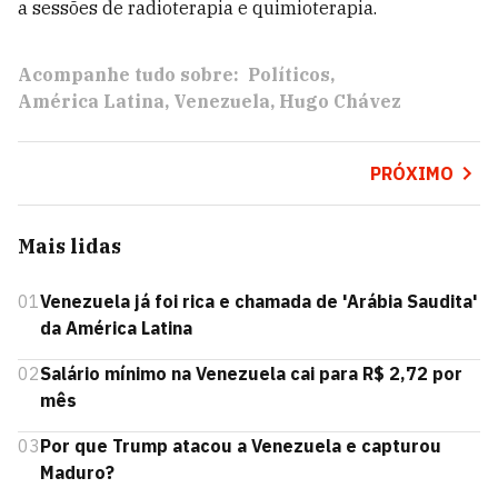
a sessões de radioterapia e quimioterapia.
Acompanhe tudo sobre:
Políticos
América Latina
Venezuela
Hugo Chávez
PRÓXIMO
Mais lidas
01
Venezuela já foi rica e chamada de 'Arábia Saudita'
da América Latina
02
Salário mínimo na Venezuela cai para R$ 2,72 por
mês
03
Por que Trump atacou a Venezuela e capturou
Maduro?