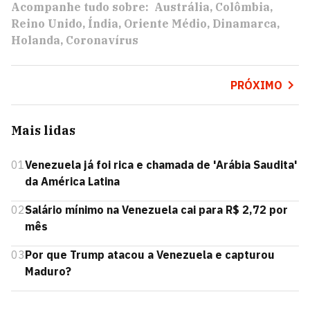
Acompanhe tudo sobre:
Austrália
Colômbia
Reino Unido
Índia
Oriente Médio
Dinamarca
Holanda
Coronavírus
PRÓXIMO
Mais lidas
01
Venezuela já foi rica e chamada de 'Arábia Saudita'
da América Latina
02
Salário mínimo na Venezuela cai para R$ 2,72 por
mês
03
Por que Trump atacou a Venezuela e capturou
Maduro?