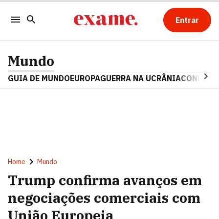
Entrar
Mundo
GUIA DE MUNDO
EUROPA
GUERRA NA UCRÂNIA
CONFLITO
Home
Mundo
Trump confirma avanços em
negociações comerciais com
União Europeia