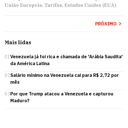
União Europeia
Tarifas
Estados Unidos (EUA)
PRÓXIMO
Mais lidas
01
Venezuela já foi rica e chamada de 'Arábia Saudita'
da América Latina
02
Salário mínimo na Venezuela cai para R$ 2,72 por
mês
03
Por que Trump atacou a Venezuela e capturou
Maduro?