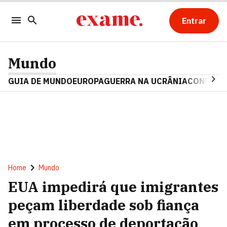
Entrar
Mundo
GUIA DE MUNDO
EUROPA
GUERRA NA UCRÂNIA
CONFLITO
Home
Mundo
EUA impedirá que imigrantes
peçam liberdade sob fiança
em processo de deportação