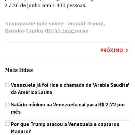
2 a 26 de junho com 1.402 pessoas.
Acompanhe tudo sobre:
Donald Trump
Estados Unidos (EUA)
Imigração
PRÓXIMO
Mais lidas
01
Venezuela já foi rica e chamada de 'Arábia Saudita'
da América Latina
02
Salário mínimo na Venezuela cai para R$ 2,72 por
mês
03
Por que Trump atacou a Venezuela e capturou
Maduro?