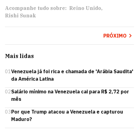
Acompanhe tudo sobre:
Reino Unido
Rishi Sunak
PRÓXIMO
Mais lidas
01
Venezuela já foi rica e chamada de 'Arábia Saudita'
da América Latina
02
Salário mínimo na Venezuela cai para R$ 2,72 por
mês
03
Por que Trump atacou a Venezuela e capturou
Maduro?