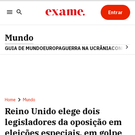
Entrar
Mundo
GUIA DE MUNDO
EUROPA
GUERRA NA UCRÂNIA
CONFLITO
Home
Mundo
Reino Unido elege dois
legisladores da oposição em
eleições especiais, em golpe