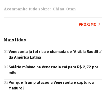
Acompanhe tudo sobre:
China
Otan
PRÓXIMO
Mais lidas
01
Venezuela já foi rica e chamada de 'Arábia Saudita'
da América Latina
02
Salário mínimo na Venezuela cai para R$ 2,72 por
mês
03
Por que Trump atacou a Venezuela e capturou
Maduro?