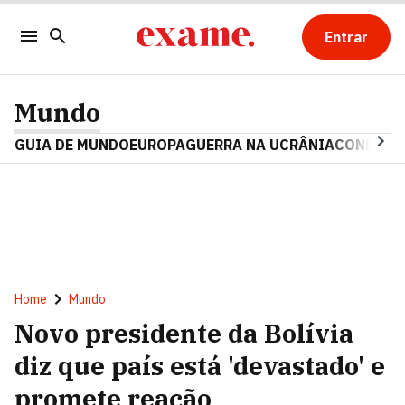
Entrar
Mundo
GUIA DE MUNDO
EUROPA
GUERRA NA UCRÂNIA
CONFLITO
Home
Mundo
Novo presidente da Bolívia
diz que país está 'devastado' e
promete reação