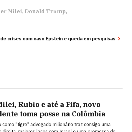
ier Milei
Donald Trump
 de crises com caso Epstein e queda em pesquisas
lei, Rubio e até a Fifa, novo
dente toma posse na Colômbia
 como "tigre" advogado milionário traz consigo uma
 direita, maiores laços com Israel e uma promessa de