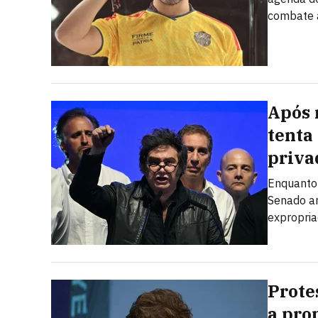
combate 
Após 
tenta
priva
Enquanto 
Senado ar
expropria
Prote
a prop