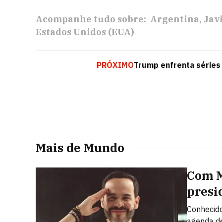
Acompanhe tudo sobre:
Argentina
Jav
Estados Unidos (EUA)
PRÓXIMO
Trump enfrenta séries
Mais de Mundo
Com Mi
presi
Conhecido
agenda de