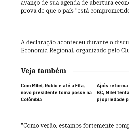
avanço de sua agenda de abertura econ
prova de que o país “está comprometid
A declaração aconteceu durante o disc
Economia Regional, organizado pelo Clu
Veja também
Com Milei, Rubio e até a Fifa,
Após reforma 
novo presidente toma posse na
BC, Milei tent
Colômbia
propriedade p
"Como verão, estamos fortemente comp