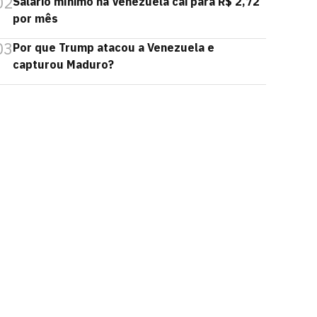
02
Salário mínimo na Venezuela cai para R$ 2,72
por mês
03
Por que Trump atacou a Venezuela e
capturou Maduro?