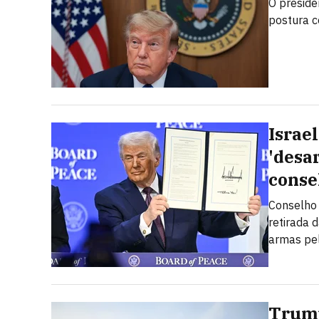
O preside
postura c
Israe
'desa
conse
Conselho 
retirada 
armas pel
Trump