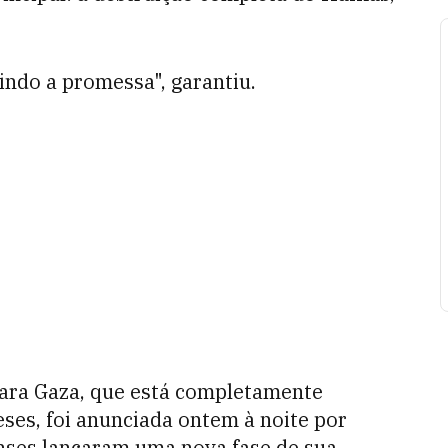
ndo a promessa", garantiu.
para Gaza, que está completamente
ses, foi anunciada ontem à noite por
enses lançaram uma nova fase de sua