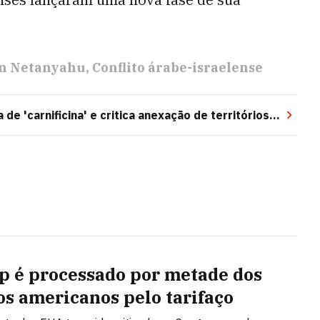
n Netanyahu
Conflito árabe-israelense
e 'carnificina' e critica anexação de territórios
 é processado por metade dos
os americanos pelo tarifaço