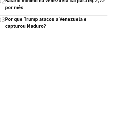
02
Salário mínimo na Venezuela cai para R$ 2,72
por mês
03
Por que Trump atacou a Venezuela e
capturou Maduro?