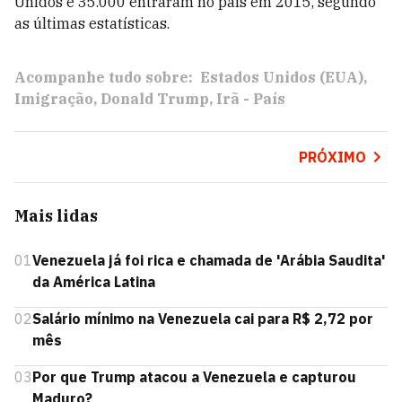
Unidos e 35.000 entraram no país em 2015, segundo
as últimas estatísticas.
Acompanhe tudo sobre:
Estados Unidos (EUA)
Imigração
Donald Trump
Irã - País
PRÓXIMO
Mais lidas
01
Venezuela já foi rica e chamada de 'Arábia Saudita'
da América Latina
02
Salário mínimo na Venezuela cai para R$ 2,72 por
mês
03
Por que Trump atacou a Venezuela e capturou
Maduro?