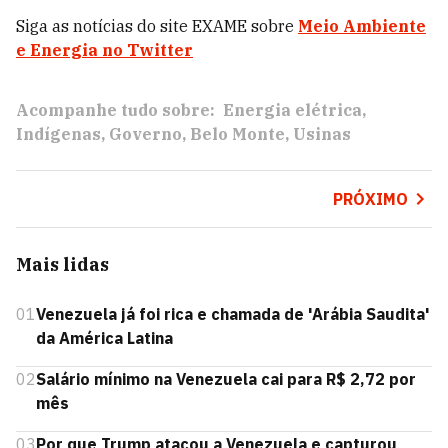
Siga as notícias do site EXAME sobre
Meio Ambiente
e Energia no Twitter
Acompanhe tudo sobre:
Energia elétrica
Indígenas
Governo
Belo Monte
Usinas
PRÓXIMO
Mais lidas
01
Venezuela já foi rica e chamada de 'Arábia Saudita'
da América Latina
02
Salário mínimo na Venezuela cai para R$ 2,72 por
mês
03
Por que Trump atacou a Venezuela e capturou