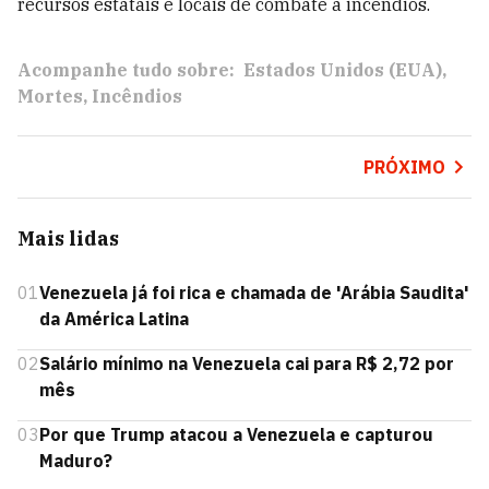
recursos estatais e locais de combate a incêndios.
Acompanhe tudo sobre:
Estados Unidos (EUA)
Mortes
Incêndios
PRÓXIMO
Mais lidas
01
Venezuela já foi rica e chamada de 'Arábia Saudita'
da América Latina
02
Salário mínimo na Venezuela cai para R$ 2,72 por
mês
03
Por que Trump atacou a Venezuela e capturou
Maduro?