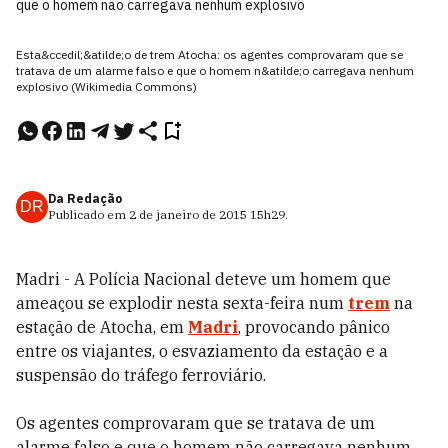
que o homem não carregava nenhum explosivo
Esta&ccedil;&atilde;o de trem Atocha: os agentes comprovaram que se
tratava de um alarme falso e que o homem n&atilde;o carregava nenhum
explosivo (Wikimedia Commons)
Da Redação
DR
Publicado em
2 de janeiro de 2015
15h29
.
Madri - A Polícia Nacional deteve um homem que
ameaçou se explodir nesta sexta-feira num
trem
na
estação de Atocha, em
Madri
, provocando pânico
entre os viajantes, o esvaziamento da estação e a
suspensão do tráfego ferroviário.
Os agentes comprovaram que se tratava de um
alarme falso e que o homem não carregava nenhum