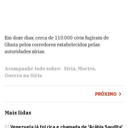
Em doze dias, cerca de 110.000 civis fugiram de
Ghuta pelos corredores estabelecidos pelas
autoridades sírias.
Acompanhe tudo sobre:
Síria
Mortes
Guerra na Síria
PRÓXIMO
Mais lidas
01
Venezuela já foi rica e chamada de 'Arábia Saudita'