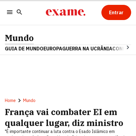
Entrar
Mundo
GUIA DE MUNDO
EUROPA
GUERRA NA UCRÂNIA
CONFLITO
Home
Mundo
França vai combater EI em
qualquer lugar, diz ministro
"É importante continuar a luta contra o Esado Islâmico em