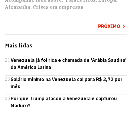
Acompanhe tudo sobre:
Países ricos
Europa
Alemanha
Crises em empresas
PRÓXIMO
Mais lidas
01
Venezuela já foi rica e chamada de 'Arábia Saudita'
da América Latina
02
Salário mínimo na Venezuela cai para R$ 2,72 por
mês
03
Por que Trump atacou a Venezuela e capturou
Maduro?