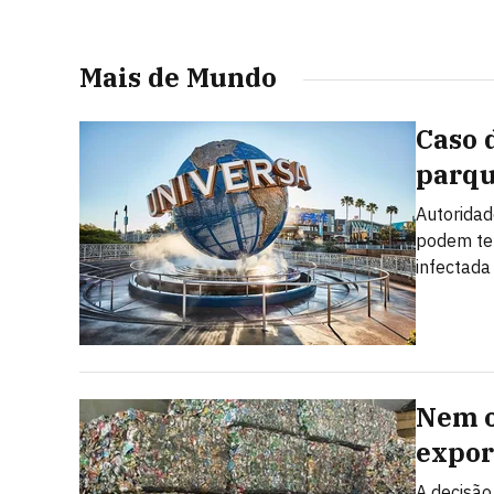
Mais de Mundo
Caso 
parqu
Autoridad
podem ter
infectada
Nem o
expor
A decisão