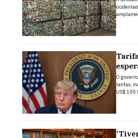
ocidentai
amplamen
Tarif
esper
O governo
tarifas, 
US$ 100 b
'Tive