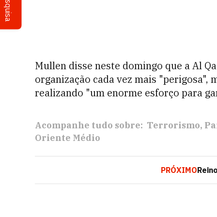
Pesquisa
Mullen disse neste domingo que a Al Q
organização cada vez mais "perigosa", 
realizando "um enorme esforço para ga
Acompanhe tudo sobre:
Terrorismo
Pa
Oriente Médio
PRÓXIMO
Reino