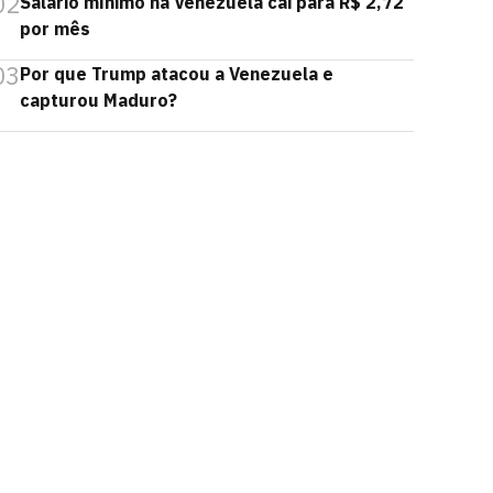
02
Salário mínimo na Venezuela cai para R$ 2,72
por mês
03
Por que Trump atacou a Venezuela e
capturou Maduro?