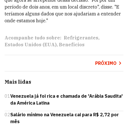
que agora se arrepende dessa decisão. "Foi por um
período de dois anos, em um local discreto", disse. "E
teríamos alguns dados que nos ajudariam a entender
onde estamos hoje."
Acompanhe tudo sobre:
Refrigerantes
Estados Unidos (EUA)
Benefícios
PRÓXIMO
Mais lidas
01
Venezuela já foi rica e chamada de 'Arábia Saudita'
da América Latina
02
Salário mínimo na Venezuela cai para R$ 2,72 por
mês