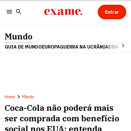
Entrar
Mundo
GUIA DE MUNDO
EUROPA
GUERRA NA UCRÂNIA
CONFLITO
Home
Mundo
Coca-Cola não poderá mais
ser comprada com benefício
social nos EUA; entenda