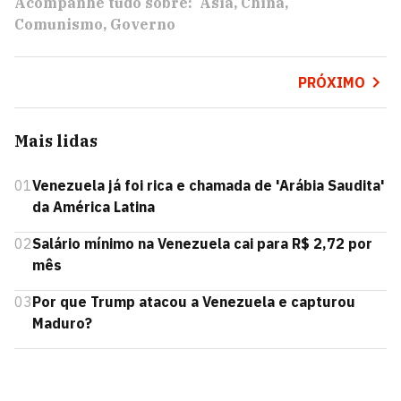
Acompanhe tudo sobre:
Ásia
China
Comunismo
Governo
PRÓXIMO
Mais lidas
01
Venezuela já foi rica e chamada de 'Arábia Saudita'
da América Latina
02
Salário mínimo na Venezuela cai para R$ 2,72 por
mês
03
Por que Trump atacou a Venezuela e capturou
Maduro?