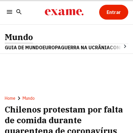
Entrar
Mundo
GUIA DE MUNDO
EUROPA
GUERRA NA UCRÂNIA
CONFLITO
Home
Mundo
Chilenos protestam por falta
de comida durante
quarentena de coronavírus