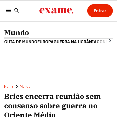
Entrar
Mundo
GUIA DE MUNDO
EUROPA
GUERRA NA UCRÂNIA
CONFLITO
Home
Mundo
Brics encerra reunião sem
consenso sobre guerra no
Oriente Médio